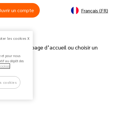
Ouvrir un compte
Français (FR)
ter les cookies X
tourner à la page d’accueil ou choisir un
ée et pour nous
atif au dépôt des
cookies
s cookies