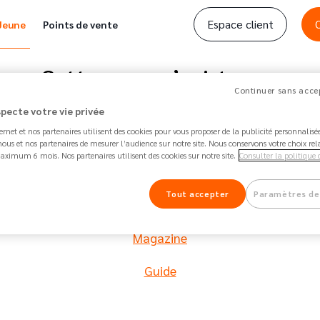
Espace client
Jeune
Points de vente
Cette page n’existe pas
Continuer sans accep
est pas accessible pour le moment Nous vous invitons à re
specte votre vie privée
ternet et nos partenaires utilisent des cookies pour vous proposer de la publicité personnalis
ous et nos partenaires de mesurer l’audience sur notre site. Nous conservons votre choix rel
aximum 6 mois. Nos partenaires utilisent des cookies sur notre site.
Consulter la politique 
Points de vente
Tout accepter
Paramètres de
Ouvrir un compte
Magazine
Guide